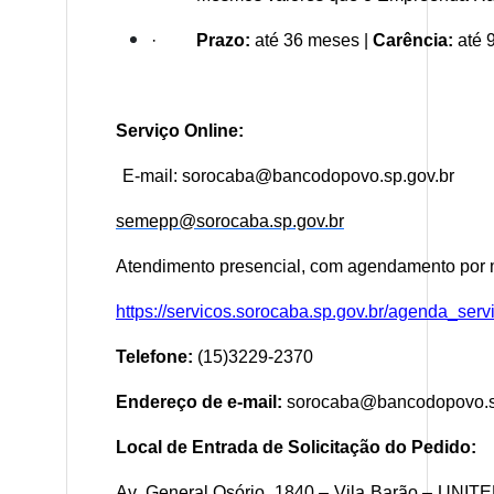
·
Prazo:
até 36 meses |
Carência:
até 
Serviço Online:
E-mail: sorocaba@bancodopovo.sp.gov.br
semepp@sorocaba.sp.gov.br
Atendimento presencial, com agendamento por m
https://servicos.sorocaba.sp.gov.br/agenda_s
Telefone:
(15)3229-2370
Endereço de e-mail:
sorocaba@bancodopovo.s
Local de Entrada de Solicitação do Pedido:
Av. General Osório, 1840 – Vila Barão – UNITEN