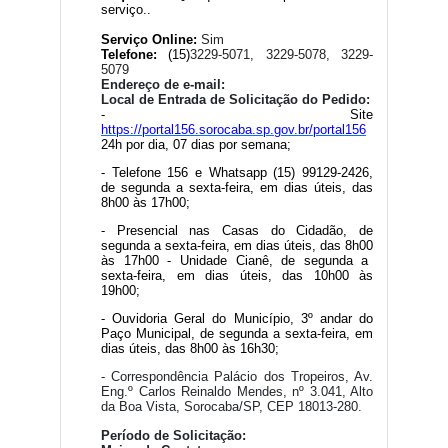
serviço..
Serviço Online:
Sim
Telefone:
(15)
3229-5071, 3229-5078, 3229-
5079
Endereço de e-mail:
Local de Entrada de Solicitação do Pedido:
- Site
https://portal156.sorocaba.sp.gov.br/portal156
24h por dia, 07 dias por semana;
- Telefone 156 e Whatsapp (15) 99129-2426,
de segunda a sexta-feira, em dias úteis, das
8h
00
às 17h
00
;
- Presencial nas Casas do Cidadão, de
segunda a sexta-feira, em dias úteis, das 8h
00
às 17h
00
- Unidade Cianê, de segunda a
sexta-feira, em dias úteis, das 10h
00
às
19h
00
;
- Ouvidoria Geral do Município, 3º andar do
Paço Municipal, de segunda a sexta-feira, em
dias úteis, das 8h
00
às 16h30;
- Correspondência Palácio dos Tropeiros, Av.
Eng.º Carlos Reinaldo Mendes, nº 3.041, Alto
da Boa Vista, Sorocaba/SP, CEP 18013-280.
Período de Solicitação: