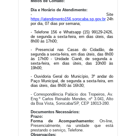
Meios de Contato:
Dia e Horário de Atendimento:
- Site
https://atendimento156.sorocaba.sp.gov.br
24h
por dia, 07 dias por semana;
- Telefone 156 e Whatsapp (15) 99129-2426,
de segunda a sexta-feira, em dias úteis, das
8h
00
às 17h
00
;
- Presencial nas Casas do Cidadão, de
segunda a sexta-feira, em dias úteis, das 8h
00
às 17h
00
- Unidade Cianê, de segunda a
sexta-feira, em dias úteis, das 10h
00
às
19h
00
;
- Ouvidoria Geral do Município, 3º andar do
Paço Municipal, de segunda a sexta-feira, em
dias úteis, das 8h
00
às 16h30;
- Correspondência Palácio dos Tropeiros, Av.
Eng.º Carlos Reinaldo Mendes, nº 3.041, Alto
da Boa Vista, Sorocaba/SP, CEP 18013-280.
Documentos Necessários:
Prazo:
Forma de Acompanhamento:
On-line,
Presencialmente, na unidade que está
prestando o serviço, Telefone.
Observações: